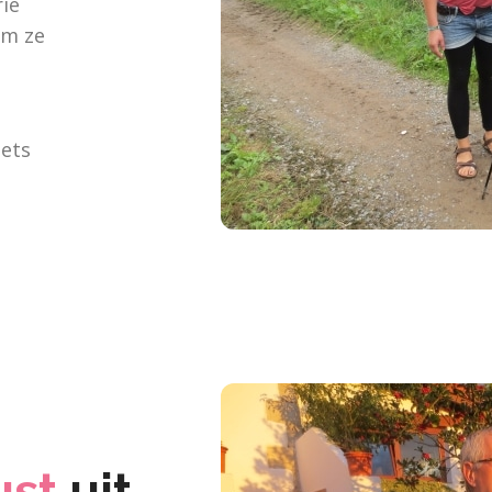
rie
om ze
iets
ust
uit