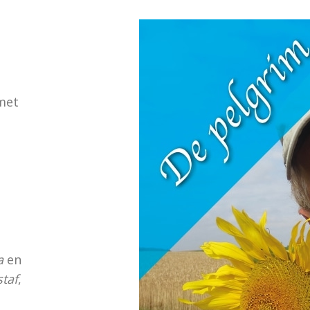
 met
la
en
staf
,