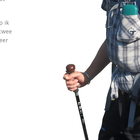
p ik
 twee
eer