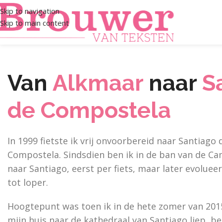
Skip to navigation
Skip to main content
Van
Alkmaar
naar
S
de Compostela
In 1999 fietste ik vrij onvoorbereid naar Santiago 
Compostela. Sindsdien ben ik in de ban van de C
naar Santiago, eerst per fiets, maar later evolueer
tot loper.
Hoogtepunt was toen ik in de hete zomer van 201
mijn huis naar de kathedraal van Santiago liep, be