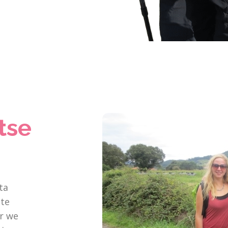
tse
ta
 te
r we