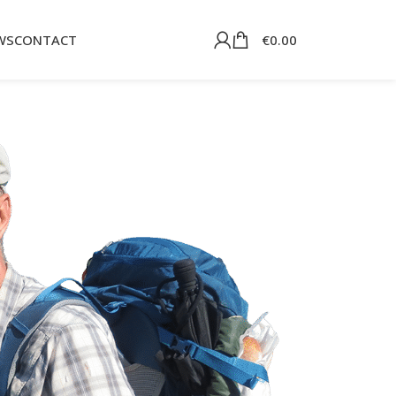
WS
CONTACT
€
0.00