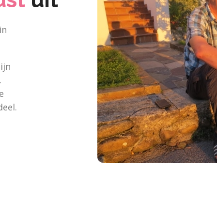
in
ijn
.
e
deel.